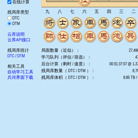
在线计算
九
八
七
六
五
四
三
二
残局库类型
DTC
DTM
云库说明
云库API接口
残局库统计
局面数量（近似）：
27,49
DTC
/
DTM
学习队列（评估 / 筛选）：
4
后台计算（剩时 / 速度）：
00:01:37:07 @ 1.
相关工具
残局库数量（ DTC / DTM ）：
8,7
自动学习工具
兵河界面下载
残局库体积（ DTC / DTM ）：
9.85 TB /