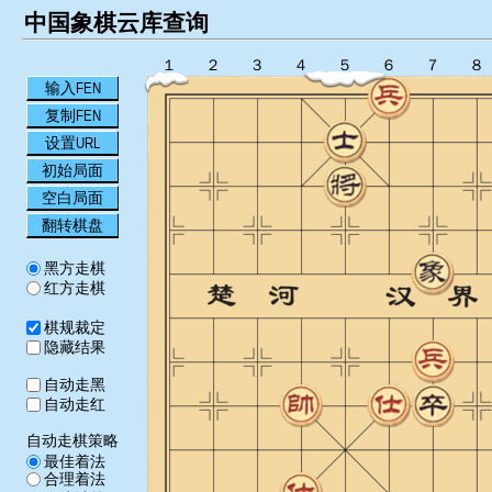
中国象棋云库查询
１
２
３
４
５
６
７
８
输入FEN
复制FEN
设置URL
初始局面
空白局面
翻转棋盘
黑方走棋
红方走棋
棋规裁定
隐藏结果
自动走黑
自动走红
自动走棋策略
最佳着法
合理着法