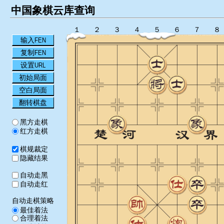
中国象棋云库查询
１
２
３
４
５
６
７
８
输入FEN
复制FEN
设置URL
初始局面
空白局面
翻转棋盘
黑方走棋
红方走棋
棋规裁定
隐藏结果
自动走黑
自动走红
自动走棋策略
最佳着法
合理着法