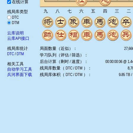
在线计算
九
八
七
六
五
四
三
二
残局库类型
DTC
DTM
云库说明
云库API接口
残局库统计
局面数量（近似）：
27,66
DTC
/
DTM
学习队列（评估 / 筛选）：
后台计算（剩时 / 速度）：
00:00:00:06 @ 1.
相关工具
残局库数量（ DTC / DTM ）：
8,7
自动学习工具
兵河界面下载
残局库体积（ DTC / DTM ）：
9.85 TB /