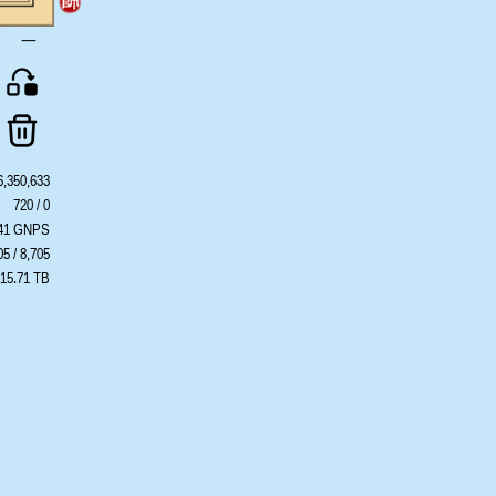
一
6,350,633
720 / 0
441 GNPS
05 / 8,705
 15.71 TB