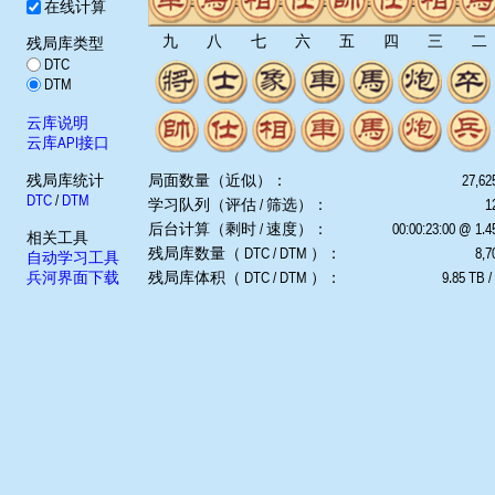
在线计算
九
八
七
六
五
四
三
二
残局库类型
DTC
DTM
云库说明
云库API接口
残局库统计
局面数量（近似）：
27,62
DTC
/
DTM
学习队列（评估 / 筛选）：
1
后台计算（剩时 / 速度）：
00:00:23:00 @ 1.
相关工具
残局库数量（ DTC / DTM ）：
8,7
自动学习工具
兵河界面下载
残局库体积（ DTC / DTM ）：
9.85 TB /