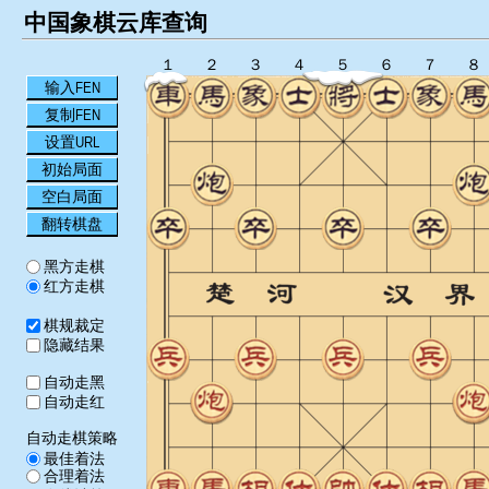
中国象棋云库查询
１
２
３
４
５
６
７
８
输入FEN
复制FEN
设置URL
初始局面
空白局面
翻转棋盘
黑方走棋
红方走棋
棋规裁定
隐藏结果
自动走黑
自动走红
自动走棋策略
最佳着法
合理着法