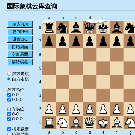
国际象棋云库查询
a
b
c
d
e
f
g
输入FEN
8
复制FEN
设置URL
7
初始局面
空白局面
6
翻转棋盘
5
黑方走棋
白方走棋
4
黑方易位
O-O
3
O-O-O
白方易位
2
O-O
O-O-O
1
棋规裁定
a
b
c
d
e
f
g
隐藏结果