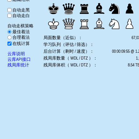
自动走黑
自动走白
自动走棋策略
最佳着法
合理着法
局面数量（近似）：
67,0
在线计算
学习队列（评估 / 筛选）：
后台计算（剩时 / 速度）：
00:00:09:55 @ 1
云库说明
残局库数量（ WDL / DTZ ）：
1,
云库API接口
残局库统计
残局库体积（ WDL / DTZ ）：
8.54 TB