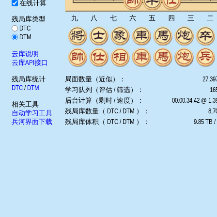
在线计算
九
八
七
六
五
四
三
二
残局库类型
DTC
DTM
云库说明
云库API接口
残局库统计
局面数量（近似）：
27,39
DTC
/
DTM
学习队列（评估 / 筛选）：
165
后台计算（剩时 / 速度）：
00:00:34:42 @ 1.
相关工具
残局库数量（ DTC / DTM ）：
8,7
自动学习工具
兵河界面下载
残局库体积（ DTC / DTM ）：
9.85 TB /