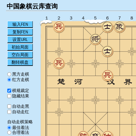
中国象棋云库查询
１
２
３
４
５
６
７
８
输入FEN
复制FEN
设置URL
初始局面
空白局面
翻转棋盘
黑方走棋
红方走棋
棋规裁定
隐藏结果
自动走黑
自动走红
自动走棋策略
最佳着法
合理着法