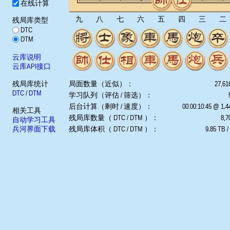
在线计算
九
八
七
六
五
四
三
二
残局库类型
DTC
DTM
云库说明
云库API接口
残局库统计
局面数量（近似）：
27,61
DTC
/
DTM
学习队列（评估 / 筛选）：
后台计算（剩时 / 速度）：
00:00:10:45 @ 1.
相关工具
残局库数量（ DTC / DTM ）：
8,7
自动学习工具
兵河界面下载
残局库体积（ DTC / DTM ）：
9.85 TB /