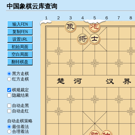
中国象棋云库查询
１
２
３
４
５
６
７
８
输入FEN
复制FEN
设置URL
初始局面
空白局面
翻转棋盘
黑方走棋
红方走棋
棋规裁定
隐藏结果
自动走黑
自动走红
自动走棋策略
最佳着法
合理着法