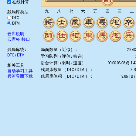
在线计算
九
八
七
六
五
四
三
二
残局库类型
DTC
DTM
云库说明
云库API接口
残局库统计
局面数量（近似）：
29,79
DTC
/
DTM
学习队列（评估 / 筛选）：
后台计算（剩时 / 速度）：
00:00:06:08 @ 1.
相关工具
残局库数量（ DTC / DTM ）：
8,7
自动学习工具
兵河界面下载
残局库体积（ DTC / DTM ）：
9.85 TB /