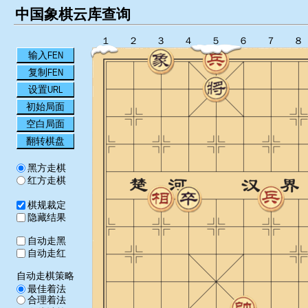
中国象棋云库查询
１
２
３
４
５
６
７
８
输入FEN
复制FEN
设置URL
初始局面
空白局面
翻转棋盘
黑方走棋
红方走棋
棋规裁定
隐藏结果
自动走黑
自动走红
自动走棋策略
最佳着法
合理着法