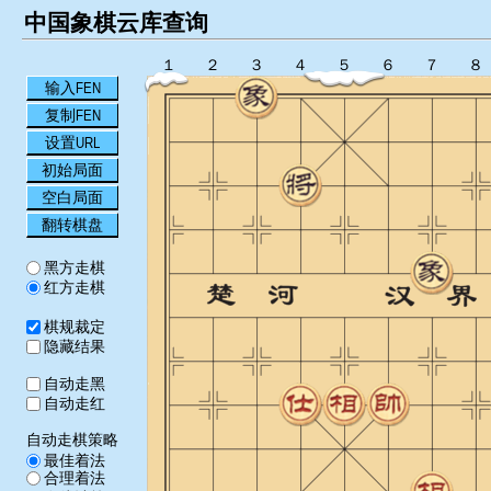
中国象棋云库查询
１
２
３
４
５
６
７
８
输入FEN
复制FEN
设置URL
初始局面
空白局面
翻转棋盘
黑方走棋
红方走棋
棋规裁定
隐藏结果
自动走黑
自动走红
自动走棋策略
最佳着法
合理着法