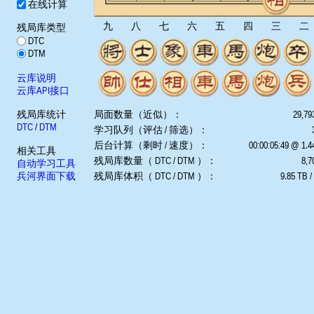
在线计算
九
八
七
六
五
四
三
二
残局库类型
DTC
DTM
云库说明
云库API接口
残局库统计
局面数量（近似）：
29,79
DTC
/
DTM
学习队列（评估 / 筛选）：
后台计算（剩时 / 速度）：
00:00:05:49 @ 1.
相关工具
残局库数量（ DTC / DTM ）：
8,7
自动学习工具
兵河界面下载
残局库体积（ DTC / DTM ）：
9.85 TB /