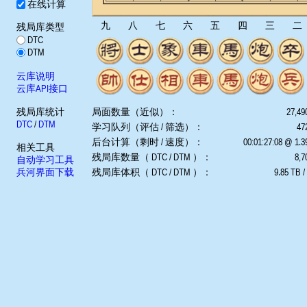
在线计算
九
八
七
六
五
四
三
二
残局库类型
DTC
DTM
云库说明
云库API接口
残局库统计
局面数量（近似）：
27,49
DTC
/
DTM
学习队列（评估 / 筛选）：
472
后台计算（剩时 / 速度）：
00:01:27:08 @ 1.
相关工具
残局库数量（ DTC / DTM ）：
8,7
自动学习工具
兵河界面下载
残局库体积（ DTC / DTM ）：
9.85 TB /