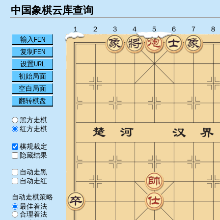
中国象棋云库查询
１
２
３
４
５
６
７
８
输入FEN
复制FEN
设置URL
初始局面
空白局面
翻转棋盘
黑方走棋
红方走棋
棋规裁定
隐藏结果
自动走黑
自动走红
自动走棋策略
最佳着法
合理着法