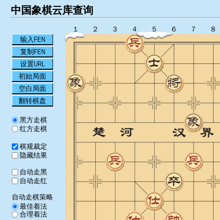
中国象棋云库查询
１
２
３
４
５
６
７
８
输入FEN
复制FEN
设置URL
初始局面
空白局面
翻转棋盘
黑方走棋
红方走棋
棋规裁定
隐藏结果
自动走黑
自动走红
自动走棋策略
最佳着法
合理着法