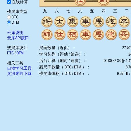
在线计算
九
八
七
六
五
四
三
二
残局库类型
DTC
DTM
云库说明
云库API接口
残局库统计
局面数量（近似）：
27,40
DTC
/
DTM
学习队列（评估 / 筛选）：
2
后台计算（剩时 / 速度）：
00:00:52:33 @ 1.
相关工具
残局库数量（ DTC / DTM ）：
8,7
自动学习工具
兵河界面下载
残局库体积（ DTC / DTM ）：
9.85 TB /