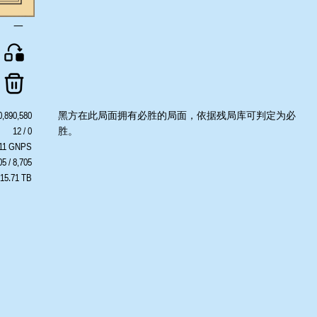
一
0,890,580
黑方在此局面拥有必胜的局面，依据残局库可判定为必
12 / 0
胜。
511 GNPS
05 / 8,705
 15.71 TB