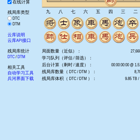
在线计算
九
八
七
六
五
四
三
二
残局库类型
DTC
DTM
云库说明
云库API接口
残局库统计
局面数量（近似）：
27,66
DTC
/
DTM
学习队列（评估 / 筛选）：
后台计算（剩时 / 速度）：
00:00:00:00 @ 1.
相关工具
残局库数量（ DTC / DTM ）：
8,7
自动学习工具
兵河界面下载
残局库体积（ DTC / DTM ）：
9.85 TB /