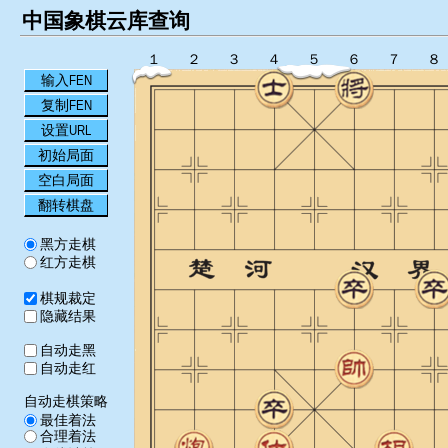
中国象棋云库查询
１
２
３
４
５
６
７
８
输入FEN
复制FEN
设置URL
初始局面
空白局面
翻转棋盘
黑方走棋
红方走棋
棋规裁定
隐藏结果
自动走黑
自动走红
自动走棋策略
最佳着法
合理着法