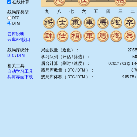
在线计算
九
八
七
六
五
四
三
二
残局库类型
DTC
DTM
云库说明
云库API接口
残局库统计
局面数量（近似）：
27,63
DTC
/
DTM
学习队列（评估 / 筛选）：
548
后台计算（剩时 / 速度）：
00:01:47:03 @ 1.
相关工具
残局库数量（ DTC / DTM ）：
8,7
自动学习工具
兵河界面下载
残局库体积（ DTC / DTM ）：
9.85 TB /