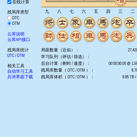
在线计算
九
八
七
六
五
四
三
二
残局库类型
DTC
DTM
云库说明
云库API接口
残局库统计
局面数量（近似）：
27,42
DTC
/
DTM
学习队列（评估 / 筛选）：
后台计算（剩时 / 速度）：
00:00:00:00 @ 1.
相关工具
残局库数量（ DTC / DTM ）：
8,7
自动学习工具
兵河界面下载
残局库体积（ DTC / DTM ）：
9.85 TB /