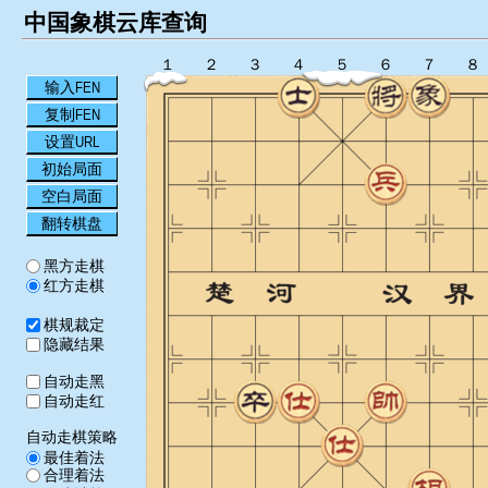
中国象棋云库查询
１
２
３
４
５
６
７
８
输入FEN
复制FEN
设置URL
初始局面
空白局面
翻转棋盘
黑方走棋
红方走棋
棋规裁定
隐藏结果
自动走黑
自动走红
自动走棋策略
最佳着法
合理着法