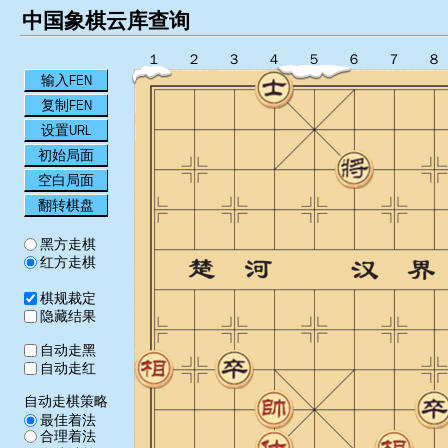
中国象棋云库查询
１
２
３
４
５
６
７
８
输入FEN
复制FEN
设置URL
初始局面
空白局面
翻转棋盘
黑方走棋
红方走棋
棋规裁定
隐藏结果
自动走黑
自动走红
自动走棋策略
最佳着法
合理着法