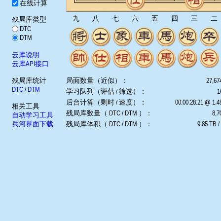
在线计算
九
八
七
六
五
四
三
二
残局库类型
DTC
DTM
云库说明
云库API接口
残局库统计
局面数量（近似）：
27,67
DTC
/
DTM
学习队列（评估 / 筛选）：
1
后台计算（剩时 / 速度）：
00:00:28:21 @ 1.
相关工具
残局库数量（ DTC / DTM ）：
8,7
自动学习工具
兵河界面下载
残局库体积（ DTC / DTM ）：
9.85 TB /