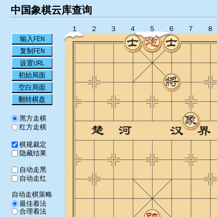
中国象棋云库查询
１
２
３
４
５
６
７
８
输入FEN
复制FEN
设置URL
初始局面
空白局面
翻转棋盘
黑方走棋
红方走棋
棋规裁定
隐藏结果
自动走黑
自动走红
自动走棋策略
最佳着法
合理着法