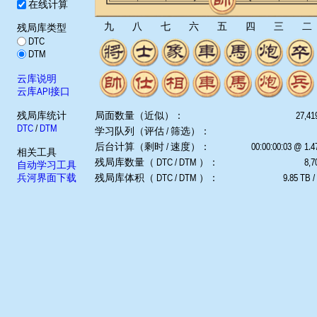
在线计算
九
八
七
六
五
四
三
二
残局库类型
DTC
DTM
云库说明
云库API接口
残局库统计
局面数量（近似）：
27,41
DTC
/
DTM
学习队列（评估 / 筛选）：
后台计算（剩时 / 速度）：
00:00:00:03 @ 1.
相关工具
残局库数量（ DTC / DTM ）：
8,7
自动学习工具
兵河界面下载
残局库体积（ DTC / DTM ）：
9.85 TB /