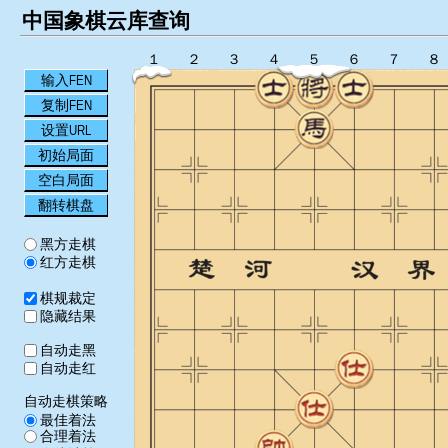
中国象棋云库查询
１
２
３
４
５
６
７
８
输入FEN
复制FEN
设置URL
初始局面
空白局面
翻转棋盘
黑方走棋
红方走棋
棋规裁定
隐藏结果
自动走黑
自动走红
自动走棋策略
最佳着法
合理着法