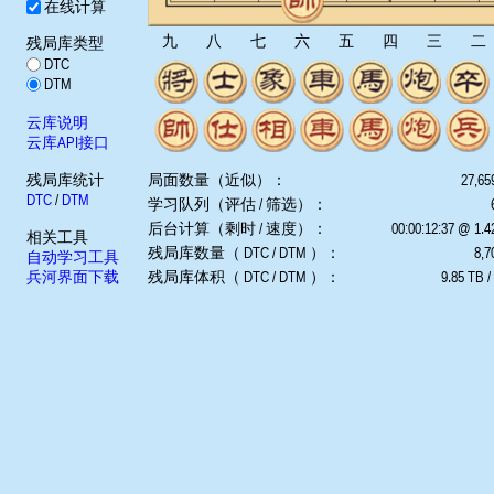
在线计算
九
八
七
六
五
四
三
二
残局库类型
DTC
DTM
云库说明
云库API接口
残局库统计
局面数量（近似）：
27,65
DTC
/
DTM
学习队列（评估 / 筛选）：
后台计算（剩时 / 速度）：
00:00:12:37 @ 1.
相关工具
残局库数量（ DTC / DTM ）：
8,7
自动学习工具
兵河界面下载
残局库体积（ DTC / DTM ）：
9.85 TB /