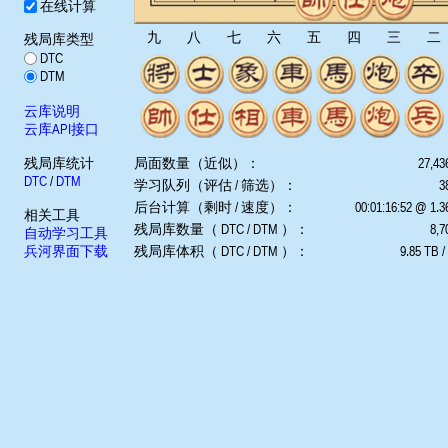
在线计算
九
八
七
六
五
四
三
二
残局库类型
DTC
DTM
云库说明
云库API接口
残局库统计
局面数量（近似）：
27,43
DTC
/
DTM
学习队列（评估 / 筛选）：
3
后台计算（剩时 / 速度）：
00:01:16:52 @ 1.
相关工具
残局库数量（ DTC / DTM ）：
8,7
自动学习工具
兵河界面下载
残局库体积（ DTC / DTM ）：
9.85 TB /