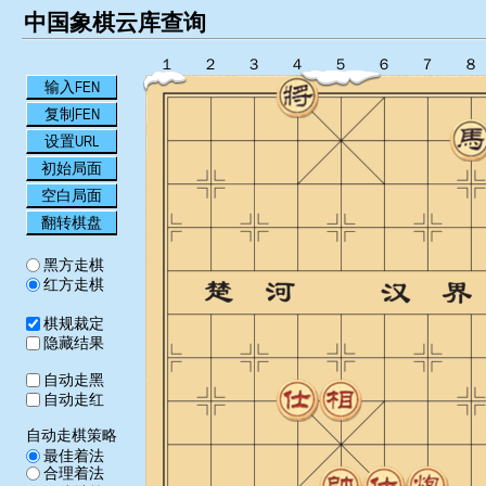
中国象棋云库查询
１
２
３
４
５
６
７
８
输入FEN
复制FEN
设置URL
初始局面
空白局面
翻转棋盘
黑方走棋
红方走棋
棋规裁定
隐藏结果
自动走黑
自动走红
自动走棋策略
最佳着法
合理着法