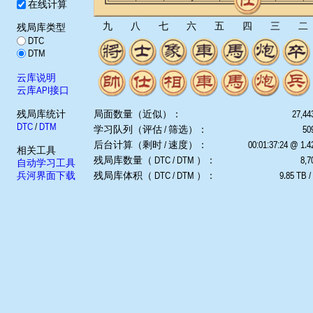
在线计算
九
八
七
六
五
四
三
二
残局库类型
DTC
DTM
云库说明
云库API接口
残局库统计
局面数量（近似）：
27,44
DTC
/
DTM
学习队列（评估 / 筛选）：
509
后台计算（剩时 / 速度）：
00:01:37:24 @ 1.
相关工具
残局库数量（ DTC / DTM ）：
8,7
自动学习工具
兵河界面下载
残局库体积（ DTC / DTM ）：
9.85 TB /