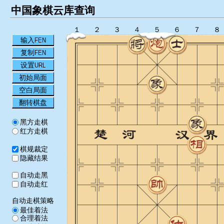
中国象棋云库查询
１
２
３
４
５
６
７
８
输入FEN
复制FEN
设置URL
初始局面
空白局面
翻转棋盘
黑方走棋
红方走棋
棋规裁定
隐藏结果
自动走黑
自动走红
自动走棋策略
最佳着法
合理着法