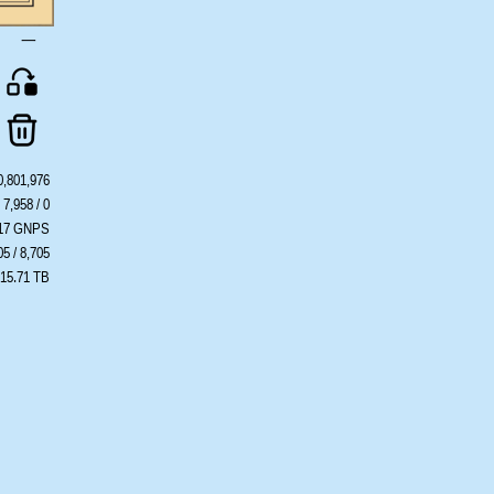
一
0,801,976
7,958 / 0
417 GNPS
05 / 8,705
 15.71 TB