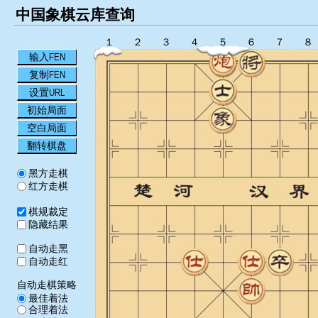
中国象棋云库查询
１
２
３
４
５
６
７
８
输入FEN
复制FEN
设置URL
初始局面
空白局面
翻转棋盘
黑方走棋
红方走棋
棋规裁定
隐藏结果
自动走黑
自动走红
自动走棋策略
最佳着法
合理着法