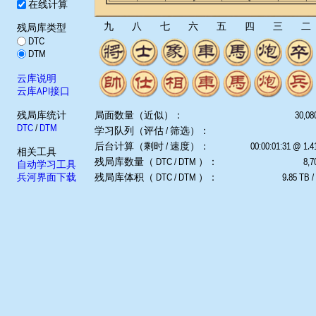
在线计算
九
八
七
六
五
四
三
二
残局库类型
DTC
DTM
云库说明
云库API接口
残局库统计
局面数量（近似）：
30,08
DTC
/
DTM
学习队列（评估 / 筛选）：
后台计算（剩时 / 速度）：
00:00:01:31 @ 1.
相关工具
残局库数量（ DTC / DTM ）：
8,7
自动学习工具
兵河界面下载
残局库体积（ DTC / DTM ）：
9.85 TB /