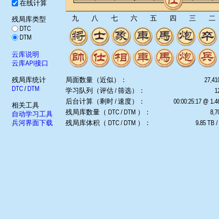
在线计算
九
八
七
六
五
四
三
二
残局库类型
DTC
DTM
云库说明
云库API接口
残局库统计
局面数量（近似）：
27,41
DTC
/
DTM
学习队列（评估 / 筛选）：
1
后台计算（剩时 / 速度）：
00:00:25:17 @ 1.
相关工具
残局库数量（ DTC / DTM ）：
8,7
自动学习工具
兵河界面下载
残局库体积（ DTC / DTM ）：
9.85 TB /