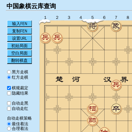
中国象棋云库查询
１
２
３
４
５
６
７
８
输入FEN
复制FEN
设置URL
初始局面
空白局面
翻转棋盘
黑方走棋
红方走棋
棋规裁定
隐藏结果
自动走黑
自动走红
自动走棋策略
最佳着法
合理着法