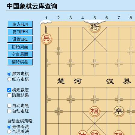
中国象棋云库查询
１
２
３
４
５
６
７
８
输入FEN
复制FEN
设置URL
初始局面
空白局面
翻转棋盘
黑方走棋
红方走棋
棋规裁定
隐藏结果
自动走黑
自动走红
自动走棋策略
最佳着法
合理着法