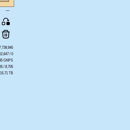
一
7,738,945
62,647 / 0
385 GNPS
05 / 8,705
 15.71 TB