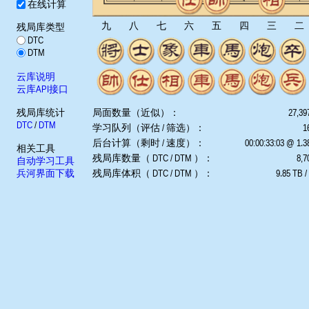
在线计算
九
八
七
六
五
四
三
二
残局库类型
DTC
DTM
云库说明
云库API接口
残局库统计
局面数量（近似）：
27,39
DTC
/
DTM
学习队列（评估 / 筛选）：
1
后台计算（剩时 / 速度）：
00:00:33:03 @ 1.
相关工具
残局库数量（ DTC / DTM ）：
8,7
自动学习工具
兵河界面下载
残局库体积（ DTC / DTM ）：
9.85 TB /