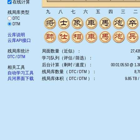
在线计算
九
八
七
六
五
四
三
二
残局库类型
DTC
DTM
云库说明
云库API接口
残局库统计
局面数量（近似）：
27,43
DTC
/
DTM
学习队列（评估 / 筛选）：
3
后台计算（剩时 / 速度）：
00:01:05:50 @ 1.
相关工具
残局库数量（ DTC / DTM ）：
8,7
自动学习工具
兵河界面下载
残局库体积（ DTC / DTM ）：
9.85 TB /