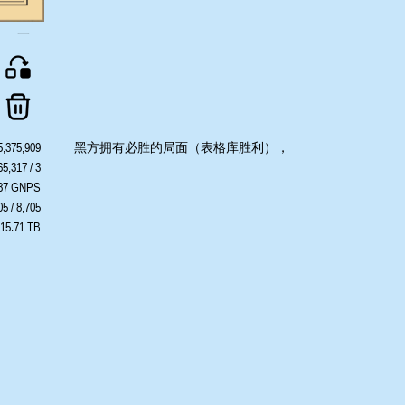
一
5,375,909
黑方拥有必胜的局面（表格库胜利），局势对黑方极为有
65,317 / 3
利。
387 GNPS
05 / 8,705
 15.71 TB