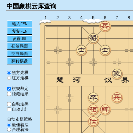
中国象棋云库查询
１
２
３
４
５
６
７
８
输入FEN
复制FEN
设置URL
初始局面
空白局面
翻转棋盘
黑方走棋
红方走棋
棋规裁定
隐藏结果
自动走黑
自动走红
自动走棋策略
最佳着法
合理着法