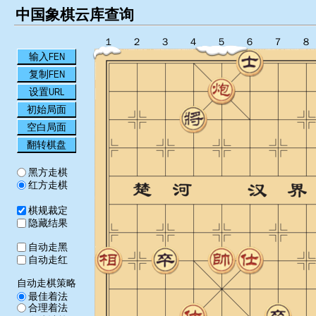
中国象棋云库查询
１
２
３
４
５
６
７
８
输入FEN
复制FEN
设置URL
初始局面
空白局面
翻转棋盘
黑方走棋
红方走棋
棋规裁定
隐藏结果
自动走黑
自动走红
自动走棋策略
最佳着法
合理着法