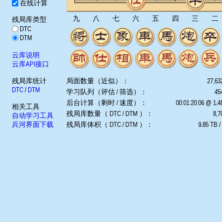
在线计算
九
八
七
六
五
四
三
二
残局库类型
DTC
DTM
云库说明
云库API接口
残局库统计
局面数量（近似）：
27,63
DTC
/
DTM
学习队列（评估 / 筛选）：
454
后台计算（剩时 / 速度）：
00:01:20:06 @ 1.
相关工具
残局库数量（ DTC / DTM ）：
8,7
自动学习工具
兵河界面下载
残局库体积（ DTC / DTM ）：
9.85 TB /