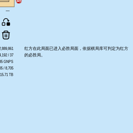
一
2,889,861
红方在此局面已进入必胜局面，依据棋局库可判定为红方
,192 / 37
的必胜局。
485 GNPS
05 / 8,705
 15.71 TB