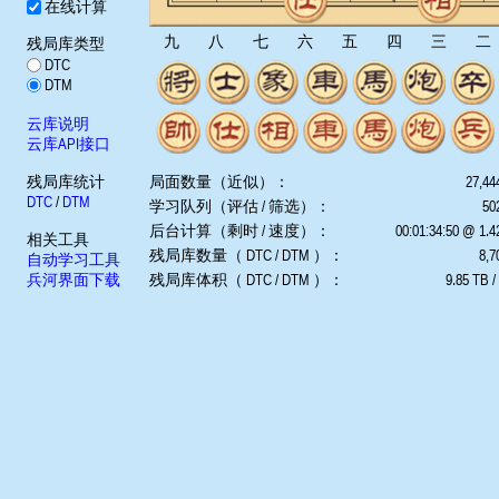
在线计算
九
八
七
六
五
四
三
二
残局库类型
DTC
DTM
云库说明
云库API接口
残局库统计
局面数量（近似）：
27,44
DTC
/
DTM
学习队列（评估 / 筛选）：
502
后台计算（剩时 / 速度）：
00:01:34:50 @ 1.
相关工具
残局库数量（ DTC / DTM ）：
8,7
自动学习工具
兵河界面下载
残局库体积（ DTC / DTM ）：
9.85 TB /