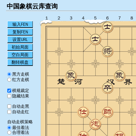
中国象棋云库查询
１
２
３
４
５
６
７
８
输入FEN
复制FEN
设置URL
初始局面
空白局面
翻转棋盘
黑方走棋
红方走棋
棋规裁定
隐藏结果
自动走黑
自动走红
自动走棋策略
最佳着法
合理着法