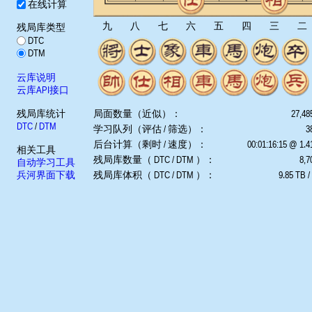
在线计算
九
八
七
六
五
四
三
二
残局库类型
DTC
DTM
云库说明
云库API接口
残局库统计
局面数量（近似）：
27,48
DTC
/
DTM
学习队列（评估 / 筛选）：
3
后台计算（剩时 / 速度）：
00:01:16:15 @ 1.
相关工具
残局库数量（ DTC / DTM ）：
8,7
自动学习工具
兵河界面下载
残局库体积（ DTC / DTM ）：
9.85 TB /