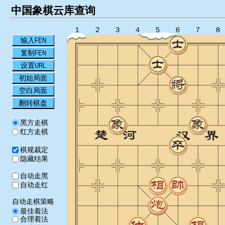
中国象棋云库查询
１
２
３
４
５
６
７
８
输入FEN
复制FEN
设置URL
初始局面
空白局面
翻转棋盘
黑方走棋
红方走棋
棋规裁定
隐藏结果
自动走黑
自动走红
自动走棋策略
最佳着法
合理着法