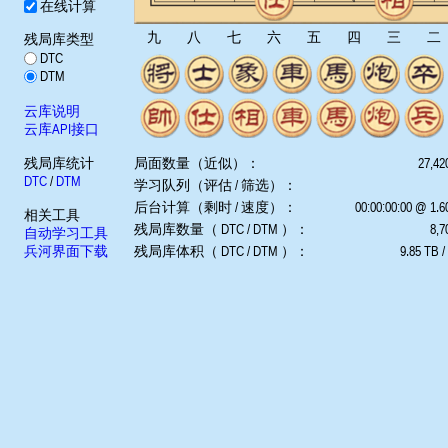
在线计算
九
八
七
六
五
四
三
二
残局库类型
DTC
DTM
云库说明
云库API接口
残局库统计
局面数量（近似）：
27,42
DTC
/
DTM
学习队列（评估 / 筛选）：
后台计算（剩时 / 速度）：
00:00:00:00 @ 1.
相关工具
残局库数量（ DTC / DTM ）：
8,7
自动学习工具
兵河界面下载
残局库体积（ DTC / DTM ）：
9.85 TB /