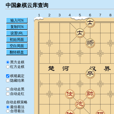
中国象棋云库查询
１
２
３
４
５
６
７
８
输入FEN
复制FEN
设置URL
初始局面
空白局面
翻转棋盘
黑方走棋
红方走棋
棋规裁定
隐藏结果
自动走黑
自动走红
自动走棋策略
最佳着法
合理着法