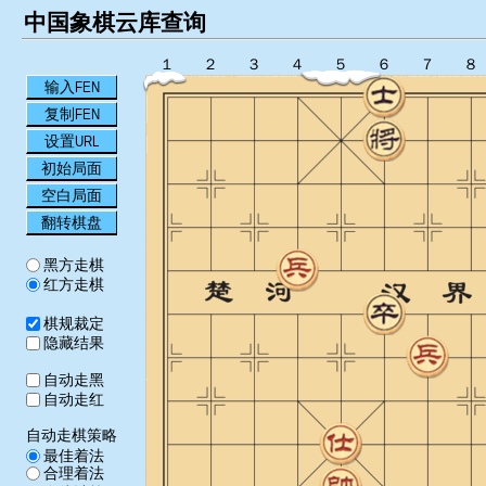
中国象棋云库查询
１
２
３
４
５
６
７
８
输入FEN
复制FEN
设置URL
初始局面
空白局面
翻转棋盘
黑方走棋
红方走棋
棋规裁定
隐藏结果
自动走黑
自动走红
自动走棋策略
最佳着法
合理着法