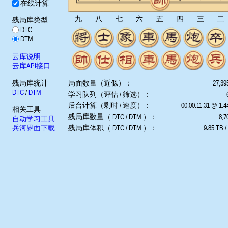
在线计算
九
八
七
六
五
四
三
二
残局库类型
DTC
DTM
云库说明
云库API接口
残局库统计
局面数量（近似）：
27,39
DTC
/
DTM
学习队列（评估 / 筛选）：
后台计算（剩时 / 速度）：
00:00:11:31 @ 1.
相关工具
残局库数量（ DTC / DTM ）：
8,7
自动学习工具
兵河界面下载
残局库体积（ DTC / DTM ）：
9.85 TB /