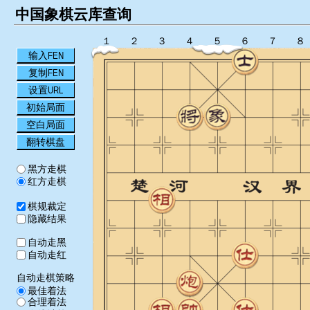
中国象棋云库查询
１
２
３
４
５
６
７
８
输入FEN
复制FEN
设置URL
初始局面
空白局面
翻转棋盘
黑方走棋
红方走棋
棋规裁定
隐藏结果
自动走黑
自动走红
自动走棋策略
最佳着法
合理着法