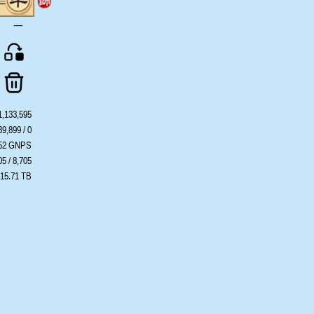
一
1,133,595
39,899 / 0
452 GNPS
05 / 8,705
 15.71 TB