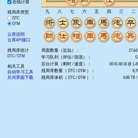
在线计算
九
八
七
六
五
四
三
二
残局库类型
DTC
DTM
云库说明
云库API接口
残局库统计
局面数量（近似）：
27,64
DTC
/
DTM
学习队列（评估 / 筛选）：
5
后台计算（剩时 / 速度）：
00:01:48:16 @ 1.
相关工具
残局库数量（ DTC / DTM ）：
8,7
自动学习工具
兵河界面下载
残局库体积（ DTC / DTM ）：
9.85 TB /