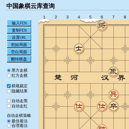
中国象棋云库查询
１
２
３
４
５
６
７
８
输入FEN
复制FEN
设置URL
初始局面
空白局面
翻转棋盘
黑方走棋
红方走棋
棋规裁定
隐藏结果
自动走黑
自动走红
自动走棋策略
最佳着法
合理着法