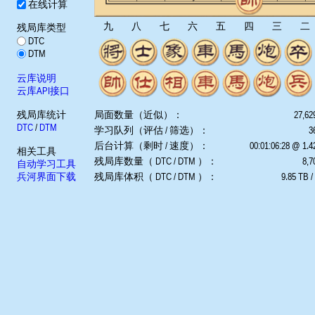
在线计算
九
八
七
六
五
四
三
二
残局库类型
DTC
DTM
云库说明
云库API接口
残局库统计
局面数量（近似）：
27,62
DTC
/
DTM
学习队列（评估 / 筛选）：
3
后台计算（剩时 / 速度）：
00:01:06:28 @ 1.
相关工具
残局库数量（ DTC / DTM ）：
8,7
自动学习工具
兵河界面下载
残局库体积（ DTC / DTM ）：
9.85 TB /