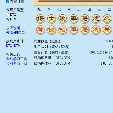
在线计算
九
八
七
六
五
四
三
二
残局库类型
DTC
DTM
云库说明
云库API接口
残局库统计
局面数量（近似）：
27,66
DTC
/
DTM
学习队列（评估 / 筛选）：
后台计算（剩时 / 速度）：
00:00:10:33 @ 1.
相关工具
残局库数量（ DTC / DTM ）：
8,7
自动学习工具
兵河界面下载
残局库体积（ DTC / DTM ）：
9.85 TB /