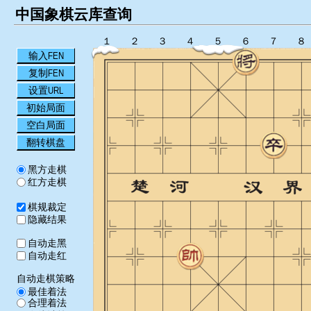
中国象棋云库查询
１
２
３
４
５
６
７
８
输入FEN
复制FEN
设置URL
初始局面
空白局面
翻转棋盘
黑方走棋
红方走棋
棋规裁定
隐藏结果
自动走黑
自动走红
自动走棋策略
最佳着法
合理着法