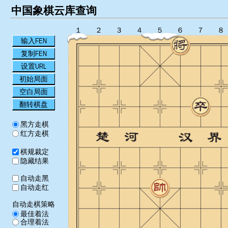
中国象棋云库查询
１
２
３
４
５
６
７
８
输入FEN
复制FEN
设置URL
初始局面
空白局面
翻转棋盘
黑方走棋
红方走棋
棋规裁定
隐藏结果
自动走黑
自动走红
自动走棋策略
最佳着法
合理着法