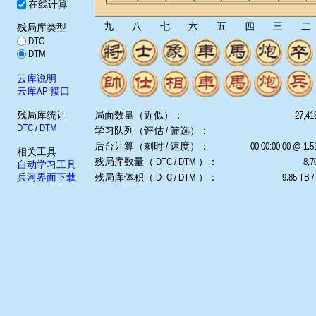
在线计算
九
八
七
六
五
四
三
二
残局库类型
DTC
DTM
云库说明
云库API接口
残局库统计
局面数量（近似）：
27,41
DTC
/
DTM
学习队列（评估 / 筛选）：
后台计算（剩时 / 速度）：
00:00:00:00 @ 1.
相关工具
残局库数量（ DTC / DTM ）：
8,7
自动学习工具
兵河界面下载
残局库体积（ DTC / DTM ）：
9.85 TB /