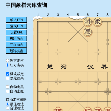
中国象棋云库查询
１
２
３
４
５
６
７
８
输入FEN
复制FEN
设置URL
初始局面
空白局面
翻转棋盘
黑方走棋
红方走棋
棋规裁定
隐藏结果
自动走黑
自动走红
自动走棋策略
最佳着法
合理着法