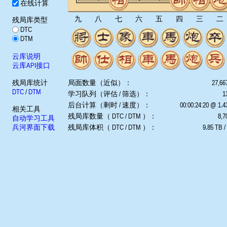
在线计算
九
八
七
六
五
四
三
二
残局库类型
DTC
DTM
云库说明
云库API接口
残局库统计
局面数量（近似）：
27,66
DTC
/
DTM
学习队列（评估 / 筛选）：
1
后台计算（剩时 / 速度）：
00:00:24:20 @ 1.
相关工具
残局库数量（ DTC / DTM ）：
8,7
自动学习工具
兵河界面下载
残局库体积（ DTC / DTM ）：
9.85 TB /