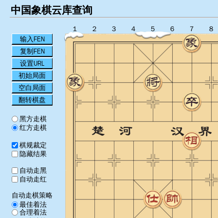
中国象棋云库查询
１
２
３
４
５
６
７
８
输入FEN
复制FEN
设置URL
初始局面
空白局面
翻转棋盘
黑方走棋
红方走棋
棋规裁定
隐藏结果
自动走黑
自动走红
自动走棋策略
最佳着法
合理着法