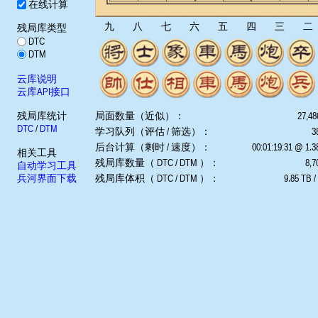
在线计算
九
八
七
六
五
四
三
二
残局库类型
DTC
DTM
云库说明
云库API接口
残局库统计
局面数量（近似）：
27,48
DTC
/
DTM
学习队列（评估 / 筛选）：
3
后台计算（剩时 / 速度）：
00:01:19:31 @ 1.
相关工具
残局库数量（ DTC / DTM ）：
8,7
自动学习工具
兵河界面下载
残局库体积（ DTC / DTM ）：
9.85 TB /