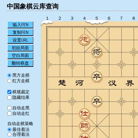
中国象棋云库查询
１
２
３
４
５
６
７
８
输入FEN
复制FEN
设置URL
初始局面
空白局面
翻转棋盘
黑方走棋
红方走棋
棋规裁定
隐藏结果
自动走黑
自动走红
自动走棋策略
最佳着法
合理着法