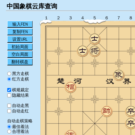
中国象棋云库查询
１
２
３
４
５
６
７
８
输入FEN
复制FEN
设置URL
初始局面
空白局面
翻转棋盘
黑方走棋
红方走棋
棋规裁定
隐藏结果
自动走黑
自动走红
自动走棋策略
最佳着法
合理着法