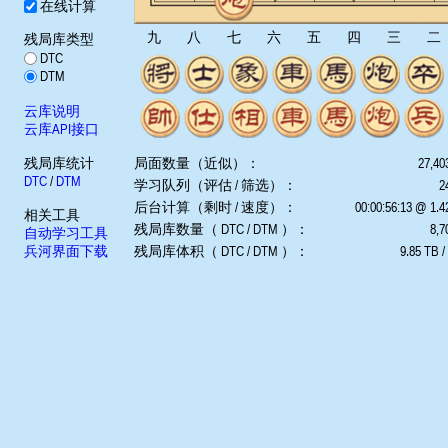
在线计算
九
八
七
六
五
四
三
二
残局库类型
DTC
DTM
云库说明
云库API接口
残局库统计
局面数量（近似）：
27,40
DTC
/
DTM
学习队列（评估 / 筛选）：
2
后台计算（剩时 / 速度）：
00:00:56:13 @ 1.
相关工具
残局库数量（ DTC / DTM ）：
8,7
自动学习工具
兵河界面下载
残局库体积（ DTC / DTM ）：
9.85 TB /