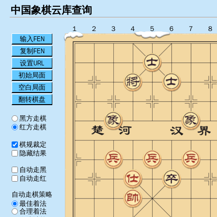
中国象棋云库查询
１
２
３
４
５
６
７
８
输入FEN
复制FEN
设置URL
初始局面
空白局面
翻转棋盘
黑方走棋
红方走棋
棋规裁定
隐藏结果
自动走黑
自动走红
自动走棋策略
最佳着法
合理着法