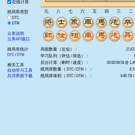
在线计算
九
八
七
六
五
四
三
二
残局库类型
DTC
DTM
云库说明
云库API接口
残局库统计
局面数量（近似）：
27,67
DTC
/
DTM
学习队列（评估 / 筛选）：
后台计算（剩时 / 速度）：
00:00:09:59 @ 1.
相关工具
残局库数量（ DTC / DTM ）：
8,7
自动学习工具
兵河界面下载
残局库体积（ DTC / DTM ）：
9.85 TB /