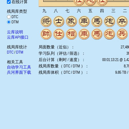
在线计算
九
八
七
六
五
四
三
二
残局库类型
DTC
DTM
云库说明
云库API接口
残局库统计
局面数量（近似）：
27,48
DTC
/
DTM
学习队列（评估 / 筛选）：
3
后台计算（剩时 / 速度）：
00:01:13:21 @ 1.
相关工具
残局库数量（ DTC / DTM ）：
8,7
自动学习工具
兵河界面下载
残局库体积（ DTC / DTM ）：
9.85 TB /