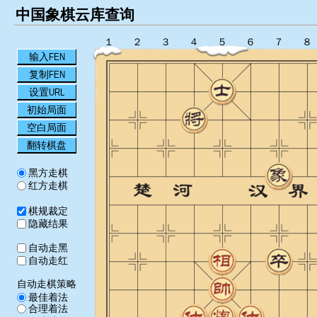
中国象棋云库查询
１
２
３
４
５
６
７
８
输入FEN
复制FEN
设置URL
初始局面
空白局面
翻转棋盘
黑方走棋
红方走棋
棋规裁定
隐藏结果
自动走黑
自动走红
自动走棋策略
最佳着法
合理着法