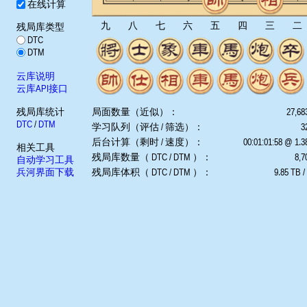
在线计算
九
八
七
六
五
四
三
二
残局库类型
DTC
DTM
云库说明
云库API接口
残局库统计
局面数量（近似）：
27,68
DTC
/
DTM
学习队列（评估 / 筛选）：
3
后台计算（剩时 / 速度）：
00:01:01:58 @ 1.
相关工具
残局库数量（ DTC / DTM ）：
8,7
自动学习工具
兵河界面下载
残局库体积（ DTC / DTM ）：
9.85 TB /