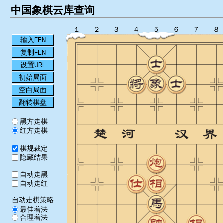
中国象棋云库查询
１
２
３
４
５
６
７
８
输入FEN
复制FEN
设置URL
初始局面
空白局面
翻转棋盘
黑方走棋
红方走棋
棋规裁定
隐藏结果
自动走黑
自动走红
自动走棋策略
最佳着法
合理着法