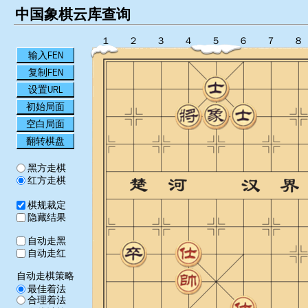
中国象棋云库查询
１
２
３
４
５
６
７
８
输入FEN
复制FEN
设置URL
初始局面
空白局面
翻转棋盘
黑方走棋
红方走棋
棋规裁定
隐藏结果
自动走黑
自动走红
自动走棋策略
最佳着法
合理着法