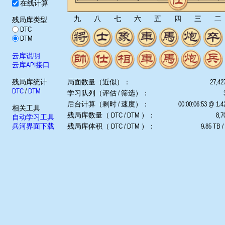
在线计算
九
八
七
六
五
四
三
二
残局库类型
DTC
DTM
云库说明
云库API接口
残局库统计
局面数量（近似）：
27,42
DTC
/
DTM
学习队列（评估 / 筛选）：
后台计算（剩时 / 速度）：
00:00:06:53 @ 1.
相关工具
残局库数量（ DTC / DTM ）：
8,7
自动学习工具
兵河界面下载
残局库体积（ DTC / DTM ）：
9.85 TB /