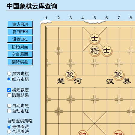
中国象棋云库查询
１
２
３
４
５
６
７
８
输入FEN
复制FEN
设置URL
初始局面
空白局面
翻转棋盘
黑方走棋
红方走棋
棋规裁定
隐藏结果
自动走黑
自动走红
自动走棋策略
最佳着法
合理着法