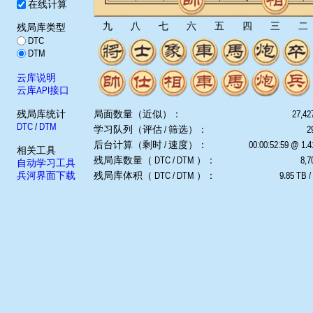
在线计算
九
八
七
六
五
四
三
二
残局库类型
DTC
DTM
云库说明
云库API接口
残局库统计
局面数量（近似）：
27,42
DTC
/
DTM
学习队列（评估 / 筛选）：
2
后台计算（剩时 / 速度）：
00:00:52:59 @ 1.
相关工具
残局库数量（ DTC / DTM ）：
8,7
自动学习工具
兵河界面下载
残局库体积（ DTC / DTM ）：
9.85 TB /