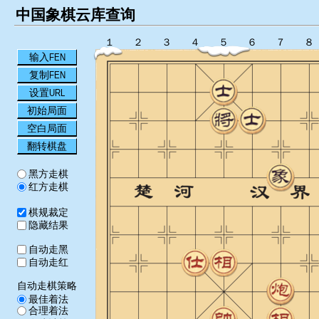
中国象棋云库查询
１
２
３
４
５
６
７
８
输入FEN
复制FEN
设置URL
初始局面
空白局面
翻转棋盘
黑方走棋
红方走棋
棋规裁定
隐藏结果
自动走黑
自动走红
自动走棋策略
最佳着法
合理着法