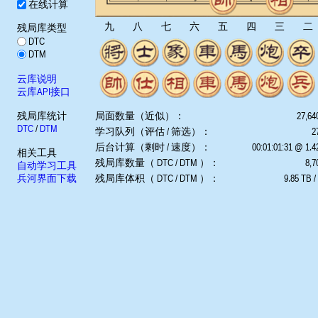
在线计算
九
八
七
六
五
四
三
二
残局库类型
DTC
DTM
云库说明
云库API接口
残局库统计
局面数量（近似）：
27,64
DTC
/
DTM
学习队列（评估 / 筛选）：
2
后台计算（剩时 / 速度）：
00:01:01:31 @ 1.
相关工具
残局库数量（ DTC / DTM ）：
8,7
自动学习工具
兵河界面下载
残局库体积（ DTC / DTM ）：
9.85 TB /