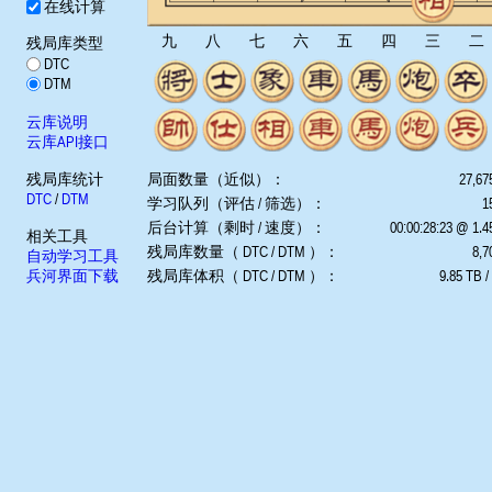
在线计算
九
八
七
六
五
四
三
二
残局库类型
DTC
DTM
云库说明
云库API接口
残局库统计
局面数量（近似）：
27,67
DTC
/
DTM
学习队列（评估 / 筛选）：
1
后台计算（剩时 / 速度）：
00:00:28:23 @ 1.
相关工具
残局库数量（ DTC / DTM ）：
8,7
自动学习工具
兵河界面下载
残局库体积（ DTC / DTM ）：
9.85 TB /