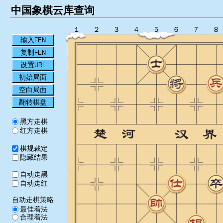
中国象棋云库查询
１
２
３
４
５
６
７
８
输入FEN
复制FEN
设置URL
初始局面
空白局面
翻转棋盘
黑方走棋
红方走棋
棋规裁定
隐藏结果
自动走黑
自动走红
自动走棋策略
最佳着法
合理着法