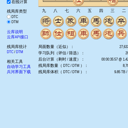
在线计算
九
八
七
六
五
四
三
二
残局库类型
DTC
DTM
云库说明
云库API接口
残局库统计
局面数量（近似）：
27,63
DTC
/
DTM
学习队列（评估 / 筛选）：
2
后台计算（剩时 / 速度）：
00:00:35:57 @ 1.
相关工具
残局库数量（ DTC / DTM ）：
8,7
自动学习工具
兵河界面下载
残局库体积（ DTC / DTM ）：
9.85 TB /