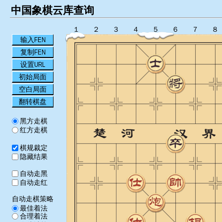
中国象棋云库查询
１
２
３
４
５
６
７
８
输入FEN
复制FEN
设置URL
初始局面
空白局面
翻转棋盘
黑方走棋
红方走棋
棋规裁定
隐藏结果
自动走黑
自动走红
自动走棋策略
最佳着法
合理着法