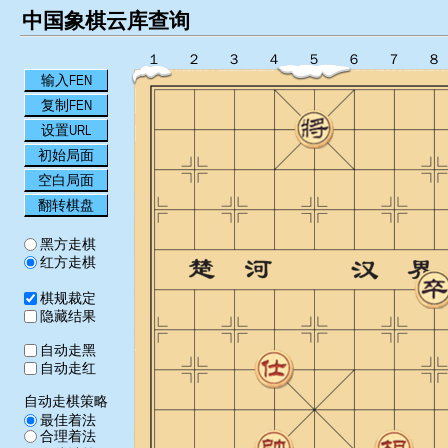
中国象棋云库查询
１
２
３
４
５
６
７
８
输入FEN
复制FEN
设置URL
初始局面
空白局面
翻转棋盘
黑方走棋
红方走棋
棋规裁定
隐藏结果
自动走黑
自动走红
自动走棋策略
最佳着法
合理着法