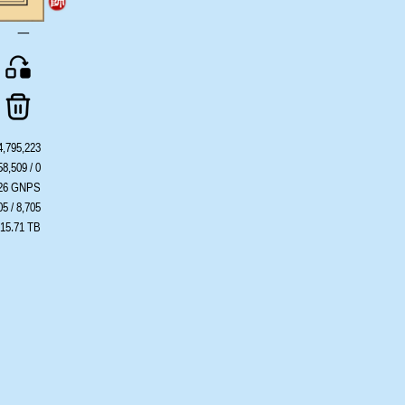
一
4,795,223
58,509 / 0
426 GNPS
05 / 8,705
 15.71 TB