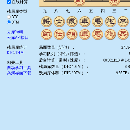
在线计算
九
八
七
六
五
四
三
二
残局库类型
DTC
DTM
云库说明
云库API接口
残局库统计
局面数量（近似）：
27,39
DTC
/
DTM
学习队列（评估 / 筛选）：
后台计算（剩时 / 速度）：
00:00:11:13 @ 1.
相关工具
残局库数量（ DTC / DTM ）：
8,7
自动学习工具
兵河界面下载
残局库体积（ DTC / DTM ）：
9.85 TB /