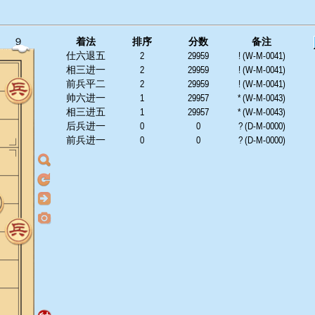
９
着法
排序
分数
备注
仕六退五
2
29959
! (W-M-0041)
相三进一
2
29959
! (W-M-0041)
前兵平二
2
29959
! (W-M-0041)
帅六进一
1
29957
* (W-M-0043)
相三进五
1
29957
* (W-M-0043)
后兵进一
0
0
? (D-M-0000)
前兵进一
0
0
? (D-M-0000)