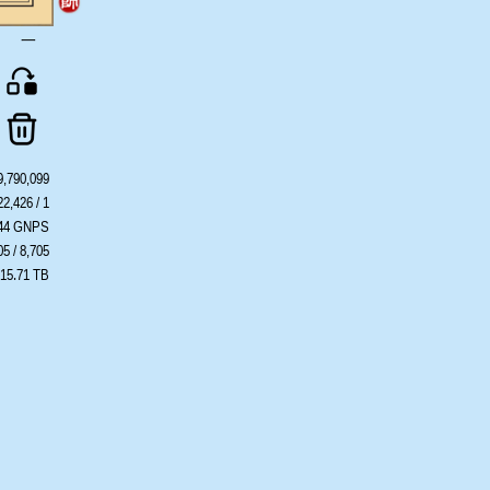
一
9,790,099
22,426 / 1
444 GNPS
05 / 8,705
 15.71 TB