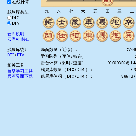
在线计算
九
八
七
六
五
四
三
二
残局库类型
DTC
DTM
云库说明
云库API接口
残局库统计
局面数量（近似）：
27,66
DTC
/
DTM
学习队列（评估 / 筛选）：
后台计算（剩时 / 速度）：
00:00:03:56 @ 1.
相关工具
残局库数量（ DTC / DTM ）：
8,7
自动学习工具
兵河界面下载
残局库体积（ DTC / DTM ）：
9.85 TB /