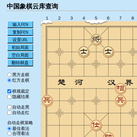
中国象棋云库查询
１
２
３
４
５
６
７
８
输入FEN
复制FEN
设置URL
初始局面
空白局面
翻转棋盘
黑方走棋
红方走棋
棋规裁定
隐藏结果
自动走黑
自动走红
自动走棋策略
最佳着法
合理着法