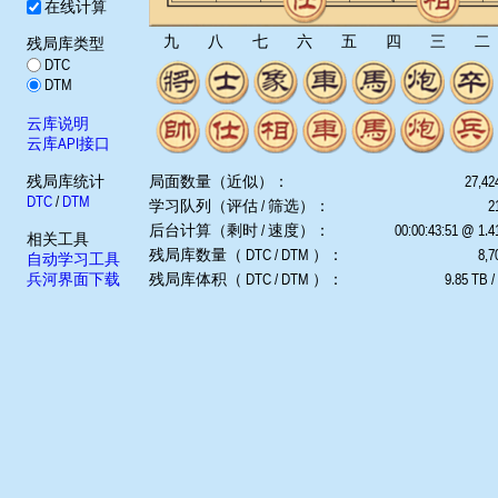
在线计算
九
八
七
六
五
四
三
二
残局库类型
DTC
DTM
云库说明
云库API接口
残局库统计
局面数量（近似）：
27,42
DTC
/
DTM
学习队列（评估 / 筛选）：
2
后台计算（剩时 / 速度）：
00:00:43:51 @ 1.
相关工具
残局库数量（ DTC / DTM ）：
8,7
自动学习工具
兵河界面下载
残局库体积（ DTC / DTM ）：
9.85 TB /