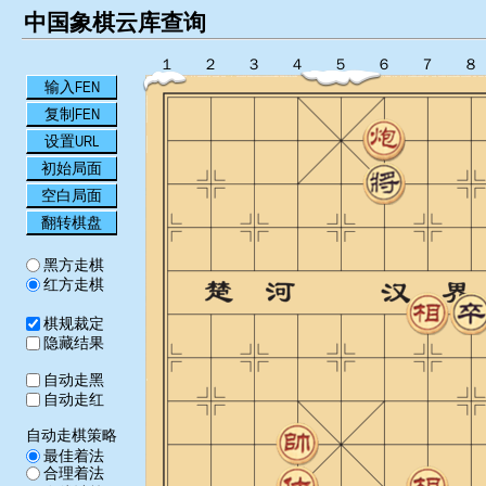
中国象棋云库查询
１
２
３
４
５
６
７
８
输入FEN
复制FEN
设置URL
初始局面
空白局面
翻转棋盘
黑方走棋
红方走棋
棋规裁定
隐藏结果
自动走黑
自动走红
自动走棋策略
最佳着法
合理着法