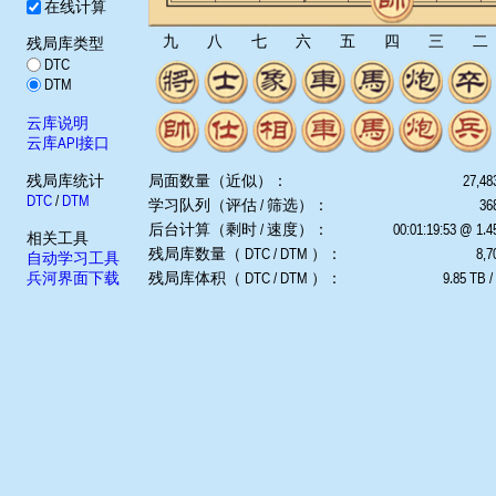
在线计算
九
八
七
六
五
四
三
二
残局库类型
DTC
DTM
云库说明
云库API接口
残局库统计
局面数量（近似）：
27,48
DTC
/
DTM
学习队列（评估 / 筛选）：
368
后台计算（剩时 / 速度）：
00:01:19:53 @ 1.
相关工具
残局库数量（ DTC / DTM ）：
8,7
自动学习工具
兵河界面下载
残局库体积（ DTC / DTM ）：
9.85 TB /