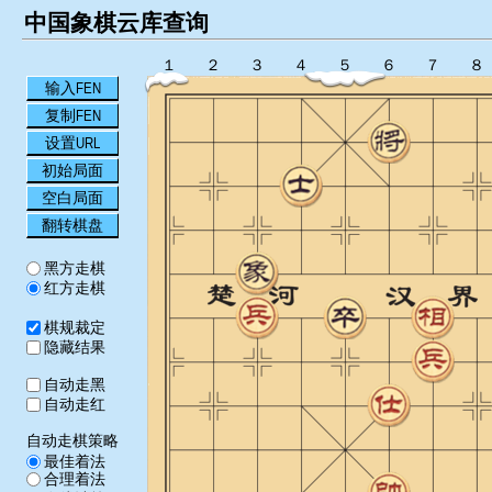
中国象棋云库查询
１
２
３
４
５
６
７
８
输入FEN
复制FEN
设置URL
初始局面
空白局面
翻转棋盘
黑方走棋
红方走棋
棋规裁定
隐藏结果
自动走黑
自动走红
自动走棋策略
最佳着法
合理着法