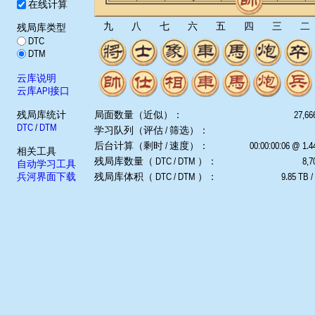
在线计算
九
八
七
六
五
四
三
二
残局库类型
DTC
DTM
云库说明
云库API接口
残局库统计
局面数量（近似）：
27,66
DTC
/
DTM
学习队列（评估 / 筛选）：
后台计算（剩时 / 速度）：
00:00:00:06 @ 1.
相关工具
残局库数量（ DTC / DTM ）：
8,7
自动学习工具
兵河界面下载
残局库体积（ DTC / DTM ）：
9.85 TB /