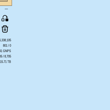
一
6,338,105
801 / 0
441 GNPS
05 / 8,705
 15.71 TB