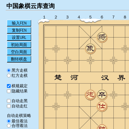
中国象棋云库查询
１
２
３
４
５
６
７
８
输入FEN
复制FEN
设置URL
初始局面
空白局面
翻转棋盘
黑方走棋
红方走棋
棋规裁定
隐藏结果
自动走黑
自动走红
自动走棋策略
最佳着法
合理着法