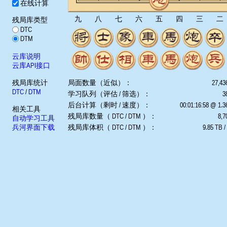
在线计算
九
八
七
六
五
四
三
二
残局库类型
DTC
DTM
云库说明
云库API接口
残局库统计
局面数量（近似）：
27,43
DTC
/
DTM
学习队列（评估 / 筛选）：
3
后台计算（剩时 / 速度）：
00:01:16:58 @ 1.
相关工具
残局库数量（ DTC / DTM ）：
8,7
自动学习工具
兵河界面下载
残局库体积（ DTC / DTM ）：
9.85 TB /