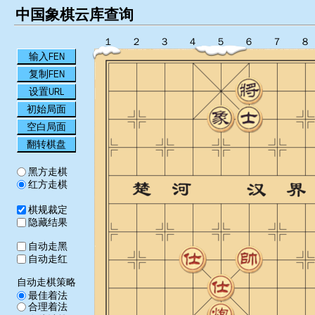
中国象棋云库查询
１
２
３
４
５
６
７
８
输入FEN
复制FEN
设置URL
初始局面
空白局面
翻转棋盘
黑方走棋
红方走棋
棋规裁定
隐藏结果
自动走黑
自动走红
自动走棋策略
最佳着法
合理着法