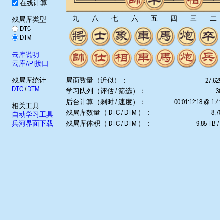
在线计算
九
八
七
六
五
四
三
二
残局库类型
DTC
DTM
云库说明
云库API接口
残局库统计
局面数量（近似）：
27,62
DTC
/
DTM
学习队列（评估 / 筛选）：
3
后台计算（剩时 / 速度）：
00:01:12:18 @ 1.
相关工具
残局库数量（ DTC / DTM ）：
8,7
自动学习工具
兵河界面下载
残局库体积（ DTC / DTM ）：
9.85 TB /