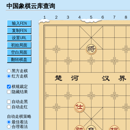
中国象棋云库查询
１
２
３
４
５
６
７
８
输入FEN
复制FEN
设置URL
初始局面
空白局面
翻转棋盘
黑方走棋
红方走棋
棋规裁定
隐藏结果
自动走黑
自动走红
自动走棋策略
最佳着法
合理着法